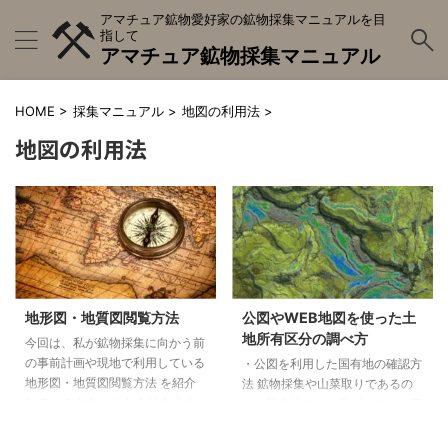
アマチュア鉱物愛好家の鉱物採集マニュアルを目
指して
アマチュア鉱物採集マニュアル
HOME
>
採集マニュアル
>
地図の利用法
>
地図の利用法
地形図・地質図閲覧方法
公図やWEB地図を使った土
地所有区分の調べ方
今回は、私が鉱物採集に向かう前
の事前計画や現地で利用している
・公図を利用した国有地の確認方
地形図・地質図閲覧方法 を紹介
法 鉱物採集や山菜取りであるの
していきます。 これらはあくま
は、民有地でのトラブルです。事
で一例になりますので、最終的に
前に公図を確認することでトラブ
は皆さんの好みのアプリや出版さ
ルを回避できることもあるので事