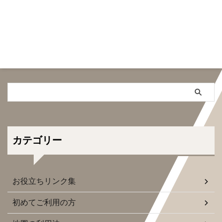
れている地形図や地質図をご利用
前に調べておくとよいと思います
ください。 無料スマホGPSアプ
まず、確認すべき個所はそこまで
リ：スーパー地形の紹介 プロの
多くありませんから、安心してく
現場でも使用される信頼できるア
ださい。 公図に地番がふられて
プリです。 カシミール３Dで利用
いるか確認します。所謂白地であ
できる「スーパー地形データ」が
れば、民有地ではありません。
アプリとして登場しました 背景
以下に用語の説明を載せておきま
地図に地理院地図や
す。 白地 しろち 公図の上で地番
GoogleMap、地質図も使用でき
が付されていない国有地のことを
ます。 本格的なGPS機能を搭載
「白地」という。 白地の多くは
し、GPSデータの編集や、ナビ ...
道路であるが、中には土手や資材
置場など、市町村が把握・ ...
カテゴリー
お役立ちリンク集
初めてご利用の方