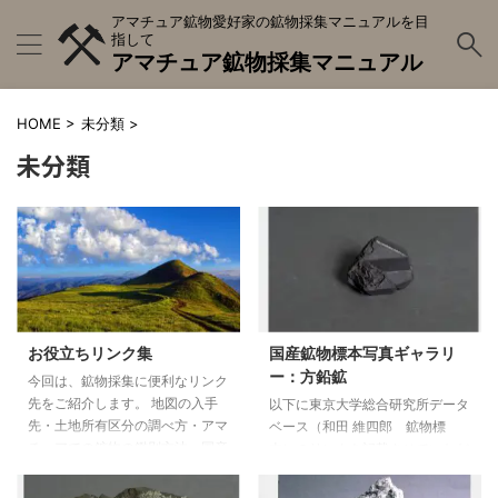
アマチュア鉱物愛好家の鉱物採集マニュアルを目
指して
アマチュア鉱物採集マニュアル
HOME
>
未分類
>
未分類
お役立ちリンク集
国産鉱物標本写真ギャラリ
ー：方鉛鉱
今回は、鉱物採集に便利なリンク
先をご紹介します。 地図の入手
以下に東京大学総合研究所データ
先・土地所有区分の調べ方・アマ
ベース（和田 維四郎 鉱物標
チュアでの鉱物の鑑別方法・国産
本）のリンクを記載させていただ
鉱物標本写真・日本の鉱物関連学
きます。 各鉱物標本ごとに解説
会のリンクを掲載しております。
されていますので是非ご一読くだ