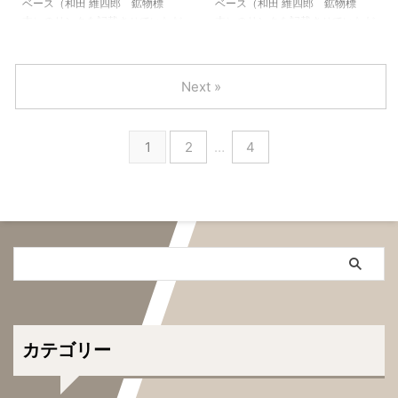
栃波郡利賀村高沼 石墨 岐阜県吉
道夕張市夕張川 まとめ 参考図書
ベース（和田 維四郎 鉱物標
ベース（和田 維四郎 鉱物標
城郡河合村 石墨 鹿児島県川辺郡
・本邦鉱物標本 和田維四郎 東
本）のリンクを記載させていただ
本）のリンクを記載させていただ
笠沙村片浦 まとめ 参考図書 ・本
京大学出版会
きます。 各鉱物標本ごとに解説
きます。 各鉱物標本ごとに解説
邦鉱物標本 和田維四郎 東京大
されていますので是非ご一読くだ
されていますので是非ご一読くだ
学出版会
さい 総合研究所データベース
さい 総合研究所データベース
Next »
（和田 維四郎 鉱物標本） 北海
（和田 維四郎 鉱物標本） 北海
道枝幸郡中頓別町ペイチャン 北
道余市郡赤井川村 轟鉱山 新潟
海道枝幸郡浜中頓別ウソタンナイ
県東蒲原郡三川村谷花 岩出鉱山
1
2
…
4
北海道余市郡赤井川村 轟鉱山
秋田県雄勝町 院内鉱山 福井県
北海道枝幸郡 岩手県気仙郡住田
大野郡和泉村面谷 面谷鉱山 兵
町世田米 野尻鉱山 新潟県西頚
庫県 朝来郡生野町 生野鉱山
城郡青海町 橋立鉱山 新潟県佐
まとめ 参考図書 ・本邦鉱物標
渡郡相川町 佐渡鉱山 兵庫県養
本 和田維四郎 東京大学出版会
父郡関宮町 中瀬鉱山 兵庫県朝
来郡和田山町 朝日鉱山 兵庫県
朝来郡生野町 生野鉱山 岐阜県
...
カテゴリー