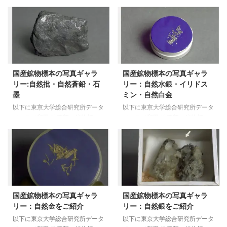
県上都賀郡足尾町 足尾鉱山 黄
村 白板鉱山 閃亜鉛鉱 埼玉県
きます。 各鉱物標本ごとに解説
ベース（和田 維四郎 鉱物標
銅鉱 石川県小松市西尾 尾小 ...
秩父郡大滝村中津川 秩父鉱山 ...
されていますので是非ご一読くだ
本）のリンクを記載させていただ
さい 総合研究所データベース
きます。 各鉱物標本ごとに解説
（和田 維四郎 鉱物標本） 自然
されていますので是非ご一読くだ
硫黄 青森県下北郡恐山 自然硫
さい 総合研究所データベース
黄 青森県青森市八甲田山 自然
（和田 維四郎 鉱物標本） 輝銅
硫黄 秋田県湯沢市 泥湯温泉 自
鉱 福井県大野郡和泉村 面谷鉱
国産鉱物標本の写真ギャラ
国産鉱物標本の写真ギャラ
然硫黄 秋田県鹿角郡小坂町 小
山 デュルレ鉱 秋田県鹿角郡尾去
リー:自然批・自然蒼鉛・石
リー：自然水銀・イリドス
坂鉱山 自然硫黄 群馬県吾妻郡
沢町 尾去沢鉱山 輝銀鉱 秋田県
墨
ミン・自然白金
万座 自然硫黄 群馬県吾妻郡草
雄勝郡雄勝町 院内鉱山 輝銀鉱
津白根山噴火口 自然硫黄 長野
新潟県佐渡郡相川町 佐渡鉱山
以下に東京大学総合研究所データ
以下に東京大学総合研究所データ
県須坂市米子小字滝頭 自然硫
輝銀鉱 福島県伊達郡桑折町 半
ベース（和田 維四郎 鉱物標
ベース（和田 維四郎 鉱物標
黄 富山県中新川郡立山 自然硫
田鉱山 輝銀鉱 兵庫県朝来郡生野
本）のリンクを記載させていただ
本）のリンクを記載させていただ
黄 鹿児島県鹿児島郡三島村硫黄
町 生野鉱山 方輝銅鉱 福井県大
きます。 各鉱物標本ごとに解説
きます。 各鉱物標本ごとに解説
島 ...
野郡和泉村 面谷鉱山 斑銅鉱
されていますので是非ご一読くだ
されていますので是非ご一読くだ
兵庫県朝来郡生野町 生 ...
さい 総合研究所データベース
さい 総合研究所データベース
（和田 維四郎 鉱物標本） 自然
（和田 維四郎 鉱物標本） 自然
砒 福井県足羽郡美山町 赤谷鉱
水銀 長崎県諫早市 自然水銀
山 自然砒 兵庫県朝来郡生野町
宮崎県（旧南那賀郡湊浦村） イ
国産鉱物標本の写真ギャラ
国産鉱物標本の写真ギャラ
生野鉱山 自然蒼鉛 兵庫県朝来郡
リドスミン 北海道夕張市夕張川
リー：自然金をご紹介
リー：自然銀をご紹介
生野町 生野鉱山 石墨 岩手県気
イリドスミン 北海道枝幸郡中頓
仙郡住田町世田米 石墨 富山県東
別町ペイチャン 自然白金 北海
以下に東京大学総合研究所データ
以下に東京大学総合研究所データ