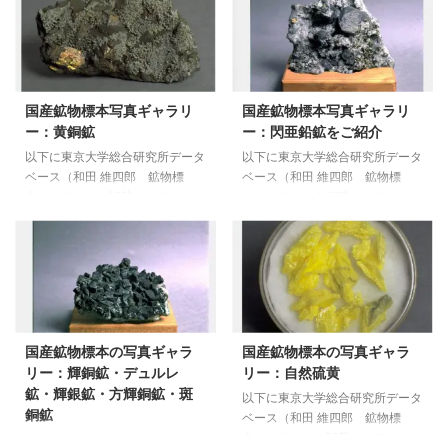
地図関連 国土地理院 このWEBマ
さい 総合研究所データベース
ップを利用することで、無料で全
（和田 維四郎 鉱物標本） 方鉛
国の地形図が閲覧できます。オン
鉱 秋田県山本郡藤里町 太良鉱
ラインのみでの利用になりますの
山 方鉛鉱 秋田県北秋田郡阿仁
で、現地での利用には、紙媒体の
町 阿仁鉱山 方鉛鉱 宮崎県西
国産鉱物標本写真ギャラリ
国産鉱物標本写真ギャラリ
地形図も用意すると安心です。
臼杵郡高千穂町 土呂久鉱山 方
ー：黄銅鉱
ー：閃亜鉛鉱をご紹介
国土地理院の電子地形図 電子地
鉛鉱 大分県大野郡緒方町 豊栄
形図の機能として無料で印刷と画
鉱山 まとめ 参考図書 ・本邦鉱物
以下に東京大学総合研究所データ
以下に東京大学総合研究所データ
像の保存ができます。 地理院地
標本 和田維四郎 東京大学出版
ベース（和田 維四郎 鉱物標
ベース（和田 維四郎 鉱物標
図の印刷と画像の保存方法 産総
会
本）のリンクを記載させていただ
本）のリンクを記載させていただ
研の地質図Navi 地質 ...
きます。 各鉱物標本ごとに解説
きます。 各鉱物標本ごとに解説
されていますので是非ご一読くだ
されていますので是非ご一読くだ
さい 総合研究所データベース
さい 総合研究所データベース
（和田 維四郎 鉱物標本） 黄銅
（和田 維四郎 鉱物標本） 閃亜
鉱 秋田県山本郡藤里町 太良鉱
鉛鉱 秋田県山本郡藤里町 太良
山 黄銅鉱 秋田県鹿角郡尾去沢
鉱山 閃亜鉛鉱 秋田県鹿角郡尾去
町 尾去沢鉱山 黄銅鉱 秋田県仙
沢町 尾去沢鉱山 閃亜鉛鉱 秋田
国産鉱物標本の写真ギャラ
国産鉱物標本の写真ギャラ
北郡協和町 荒川鉱山 黄銅鉱
県北秋田郡阿仁町 阿仁鉱山 閃
リー：輝銅鉱・デュルレ
リー：自然硫黄
秋田県北秋田郡阿仁町 阿仁鉱山
亜鉛鉱 秋田県北秋田郡阿仁町
鉱・輝銀鉱・方輝銅鉱・斑
黄銅鉱 新潟県佐渡郡相川町 佐
阿仁鉱山萱草 閃亜鉛鉱 新潟
以下に東京大学総合研究所データ
銅鉱
渡鉱山 黄銅鉱 新潟県東蒲原郡
県西蒲原郡岩室村 間瀬鉱山
ベース（和田 維四郎 鉱物標
鹿瀬町 草倉鉱山 黄銅鉱 栃木
閃亜鉛鉱 新潟県北魚沼郡入広瀬
本）のリンクを記載させていただ
以下に東京大学総合研究所データ