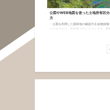
公図やWEB地図を使った土地所有区分
方
・公図を利用した国有地の確認方法 鉱物採集
りであるのは、民有地でのトラブルです。事
を確認することでトラブルを回避できること
で事前に調べておくとよいと思います まず、
き個所はそこまで多くありませんから、安心
さい。 公図に地番がふられているか確認しま
白地であれば、民有地ではありません。 以下
説明を載せておきます。 白地 しろち 公図の
が付されていない国有地のことを「白地」とい
地の多くは道路であるが、中には土手や資材
ど、市町村が把握・ ...