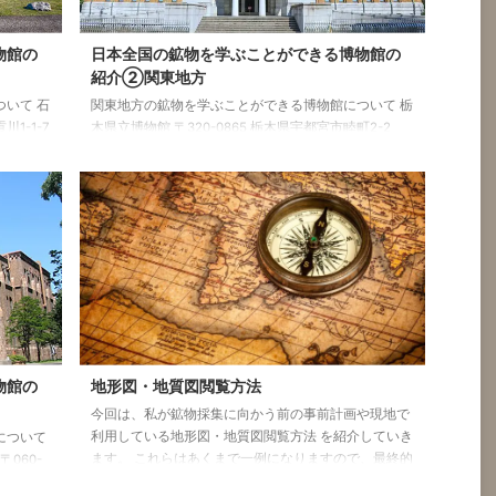
物館の
日本全国の鉱物を学ぶことができる博物館の
紹介②関東地方
いて 石
関東地方の鉱物を学ぶことができる博物館について 栃
1-1-7
木県立博物館 〒320-0865 栃木県宇都宮市睦町2-2
 定休日：
TEL 028-634-1311（代） 開館時間：午前9時30分～
生 300
午後5時（入館は午後4時30分まで） 休館日 ：月曜
（祝日の場合は開館）、 祝日の翌日（土・日曜の場合
物館 〒
は開館） 観覧料 一般観覧料 260円 （200円）
287-
高校・大学生&nbs ...
料無料 山
物館の
地形図・地質図閲覧方法
今回は、私が鉱物採集に向かう前の事前計画や現地で
利用している地形図・地質図閲覧方法 を紹介していき
について
ます。 これらはあくまで一例になりますので、最終的
060-
には皆さんの好みのアプリや出版されている地形図や
706-