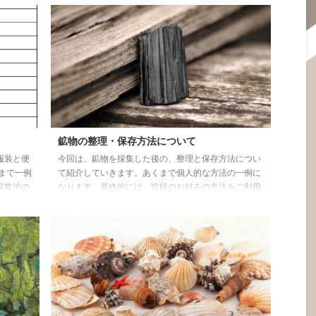
地質図をご利用ください。 無料スマホGPSアプリ：ス
 休館
ーパー地形の紹介 プロの現場でも使用される信頼で
日を休
きるアプリです。 カシミール３Dで利用できる「スー
6北海道札幌
パー地形データ」がアプリとして登場しました 背景地
466（総
図に地理院地図やGoogleMap、地質図も使用できま
す。 本格的なGPS機能を搭載し、GPSデータの編集
や、ナビ ...
鉱物の整理・保存方法について
服装と便
今回は、鉱物を採集した後の、整理と保存方法につい
まで一例
て紹介していきます。あくまで個人的な方法の一例に
採集地の
なります。最終的には、皆様のお好みの方法をご利用
ご不明な
ください。 鉱物の現地での整形について 現地で鉱物
ただきた
採集する際に、いろいろ方法があると思いますが転石
わせいた
を割って採取する方法の場合、自前の標本箱のサイズ
作りのた
に合わせる必要があります。私の場合は、ハンマーの
物採集の
角を使ってこすり落とすイメージでハンマーを振り、
ージにな
採集したいサンプルの角を落とすイメージで成形しま
に揃え、
す。こうすることでサンプルの面が新鮮な面になり理
想的な標本になると思います。 ...