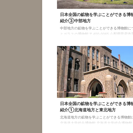
日本全国の鉱物を学ぶことができる博
紹介③中部地方
中部地方の鉱物を学ぶことができる博物館につ
とガラスの博物館 〒400-0065 山梨県甲府市貢川
TEL.055-228-7003 営業時間：9:30～17:30
年中無休 入館料：高校生以上 500円 小・中学
円 http://www.tanzawa-
net.co.jp/shop/11_museum.html 水晶宝石博
400-1217 山梨県甲府市猪狩町312 TEL：055-
2101 営業時間：9:00〜17:00 年中無休 入館
梨ジュエ ...
日本全国の鉱物を学ぶことができる博
紹介①北海道地方と東北地方
北海道地方の鉱物を学ぶことができる博物館
北海道大学総合博物館 北海道大学総合博物館 〒
0810 北海道札幌市北区北１０条西８ TEL: 011-