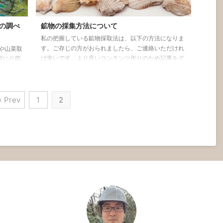
の調べ
鉱物の採集方法について
私の把握している鉱物採取法は、以下の方法になりま
す。ご存じの方がおられましたら、ご連絡いただけれ
や山菜取
ば幸いです。より良いコンテンツ作りのため記事をグ
前に公図
レードアップして行きます。 ・鉱物採集のコツについ
もあるの
て 1、重い石を探します。 重いというのは、比重が重
確認すべ
いということになります。重い金属を含んだ鉱物は、
してくだ
含まない鉱物に比べ重いからです。また、金属鉱物含
« Prev
1
2
す。所謂
んでいる場合、転石として採集するとき表面がさびて
に用語の
いることが多いです。 2、鮮やかな色をした石を探し
上で地番
ます。 鉄、亜鉛、鉛、銅などを含んでいると鮮やかな
う。 白
色を見られるからです ...
置場な