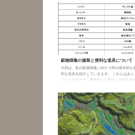
2658 開館時間：10:00-17:00 入館料 ：無料
日 ：月曜日（※祝日は開館し、週明けの平
館）、12/28-1/4 北海道博物館 〒004-000
市厚別区厚別町小野幌53-2 TEL ：011-898-0
合案内） 開館時間：5月〜9月：9:30〜17:00
10月〜4月：9: ...
鉱物採集の服装と便利な道具について
今回は、私が鉱物採集に向かう時の基本的な
利な道具を紹介していきます。 これらはあく
になりますので、最終的には皆さんの好みや
状況に合わせてカスタマイズしてください。 
点などご意見がありましたら参考にさせてい
いと考えておりますので、その際はお問い合
だけましたら幸いです。より良いコンテンツ
めにご協力をよろしくお願いいたします。 鉱
服装について 以下が私の採集時の服装のイメ
ります。 私は主に服装は、ワークマンを中心
靴のみ登山用の靴や釣 ...