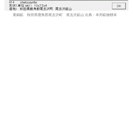
黄銅鉱 秋田県鹿角郡尾去沢町 尾去沢鉱山 出典：本邦鉱物標本