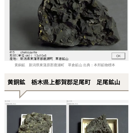
黄銅鉱 新潟県東蒲原郡鹿瀬町 草倉鉱山 出典：本邦鉱物標本
黄銅鉱 栃木県上都賀郡足尾町 足尾鉱山