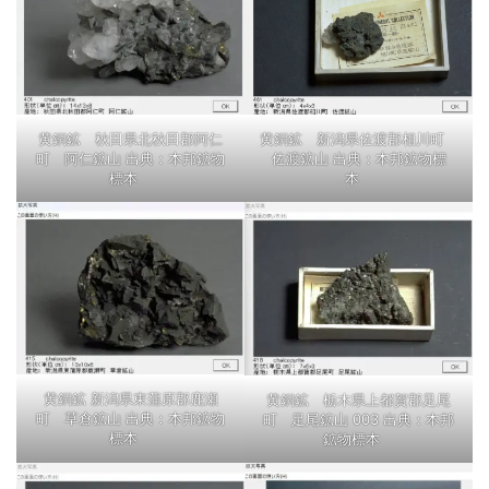
黄銅鉱 秋田県北秋田郡阿仁
黄銅鉱 新潟県佐渡郡相川町
町 阿仁鉱山 出典：本邦鉱物
佐渡鉱山 出典：本邦鉱物標
標本
本
黄銅鉱 新潟県東蒲原郡鹿瀬
黄銅鉱 栃木県上都賀郡足尾
町 草倉鉱山 出典：本邦鉱物
町 足尾鉱山 003 出典：本邦
標本
鉱物標本