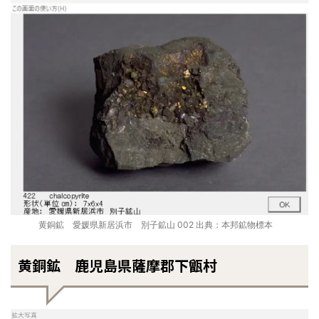
黄銅鉱 愛媛県新居浜市 別子鉱山 002 出典：本邦鉱物標本
黄銅鉱 鹿児島県薩摩郡下甑村