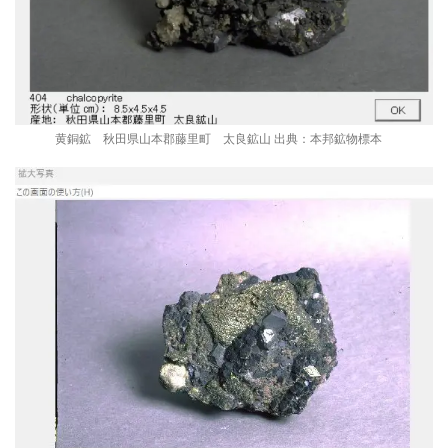
黄銅鉱 秋田県山本郡藤里町 太良鉱山 出典：本邦鉱物標本