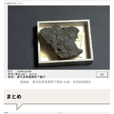
黄銅鉱 鹿児島県薩摩郡下甑村 出典：本邦鉱物標本
まとめ