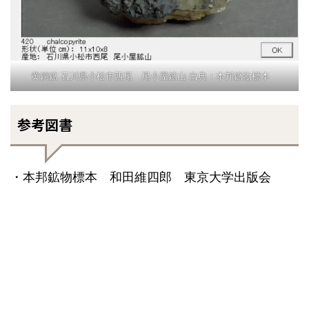
黄銅鉱 石川県小松市西尾 尾小屋鉱山 出典：本邦鉱物標本
参考図書
・本邦鉱物標本 和田維四郎 東京大学出版会