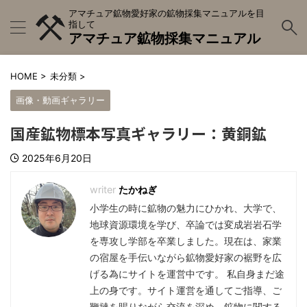
アマチュア鉱物愛好家の鉱物採集マニュアルを目
指して
アマチュア鉱物採集マニュアル
HOME
>
未分類
>
画像・動画ギャラリー
国産鉱物標本写真ギャラリー：黄銅鉱
2025年6月20日
たかねぎ
小学生の時に鉱物の魅力にひかれ、大学で、
地球資源環境を学び、卒論では変成岩岩石学
を専攻し学部を卒業しました。現在は、家業
の宿屋を手伝いながら鉱物愛好家の裾野を広
げる為にサイトを運営中です。 私自身まだ途
上の身です。サイト運営を通してご指導、ご
鞭撻を賜りながら交流を深め、鉱物に関する