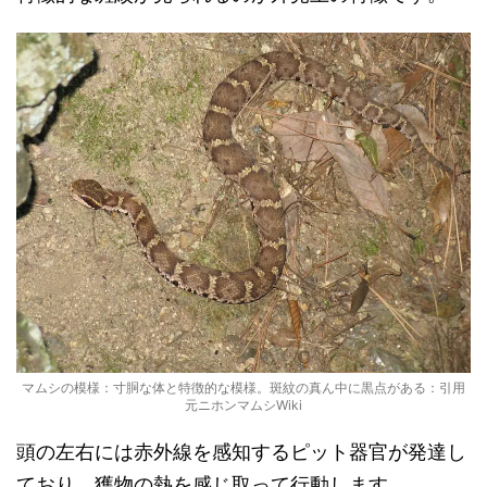
マムシの模様：寸胴な体と特徴的な模様。斑紋の真ん中に黒点がある：引用
元ニホンマムシWiki
頭の左右には赤外線を感知するピット器官が発達し
ており、獲物の熱を感じ取って行動します。