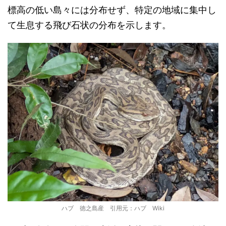
標高の低い島々には分布せず、特定の地域に集中し
て生息する飛び石状の分布を示します。
ハブ 徳之島産 引用元：ハブ Wiki