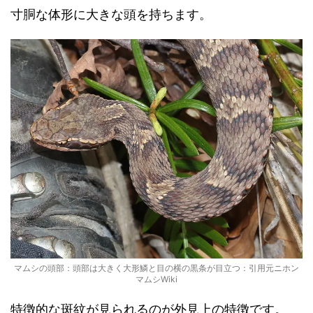
寸胴な体形に大きな頭を持ちます。
マムシの頭部：頭部は大きく大形鱗と目の横の黒条が目立つ：引用元ニホン
マムシWiki
特徴的な斑紋が見られるのが外見上の特徴です。