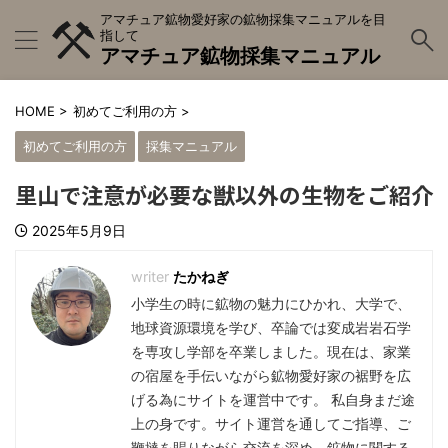
アマチュア鉱物愛好家の鉱物採集マニュアルを目
指して
アマチュア鉱物採集マニュアル
HOME
>
初めてご利用の方
>
初めてご利用の方
採集マニュアル
里山で注意が必要な獣以外の生物をご紹介
2025年5月9日
たかねぎ
小学生の時に鉱物の魅力にひかれ、大学で、
地球資源環境を学び、卒論では変成岩岩石学
を専攻し学部を卒業しました。現在は、家業
の宿屋を手伝いながら鉱物愛好家の裾野を広
げる為にサイトを運営中です。 私自身まだ途
上の身です。サイト運営を通してご指導、ご
鞭撻を賜りながら交流を深め、鉱物に関する