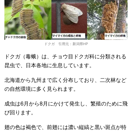
ドクガ 引用元：新潟県HP
ドクガ（毒蛾）は、チョウ目ドクガ科に分類される
昆虫で、日本各地に生息しています。
北海道から九州まで広く分布しており、二次林など
の自然環境に多く見られます。
成虫は6月から8月にかけて発生し、繁殖のために飛
び回ります。
翅の色は褐色で、前翅には濃い縦縞と黒い斑点が特